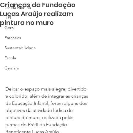
Crianças da Fundação
Lar da Menina
Lucas Araújo realizam
ILPI
pintura no muro
Geral
Parcerias
Sustentabilidade
Escola
Cemani
Deixar o espaço mais alegre, divertido 
e colorido, além de integrar as crianças 
da Educação Infantil, foram alguns dos 
objetivos da atividade lúdica de 
pintura do muro, realizada pelas 
turmas do Pré II da Fundação 
Beneficente Lucas Araújo.