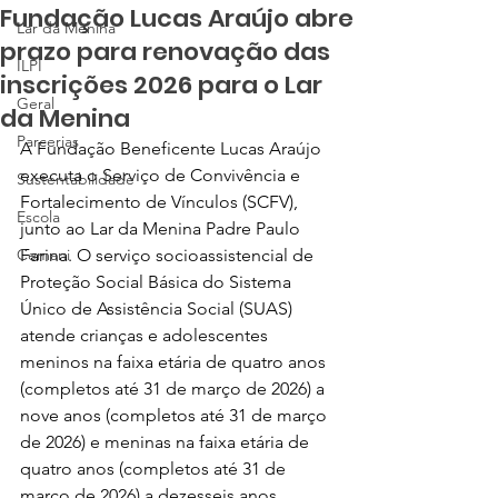
Fundação Lucas Araújo abre
Lar da Menina
prazo para renovação das
ILPI
inscrições 2026 para o Lar
Geral
da Menina
Parcerias
A Fundação Beneficente Lucas Araújo 
executa o Serviço de Convivência e 
Sustentabilidade
Fortalecimento de Vínculos (SCFV), 
Escola
junto ao Lar da Menina Padre Paulo 
Cemani
Farina. O serviço socioassistencial de 
Proteção Social Básica do Sistema 
Único de Assistência Social (SUAS) 
atende crianças e adolescentes 
meninos na faixa etária de quatro anos 
(completos até 31 de março de 2026) a 
nove anos (completos até 31 de março 
de 2026) e meninas na faixa etária de 
quatro anos (completos até 31 de 
março de 2026) a dezesseis anos 