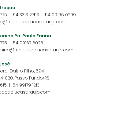
tração
2775 | 54 3313 2753 | 54 99166 0299
o@fundacaolucasaraujo.com
enina Pe. Paulo Farina
2775 | 54 99167 6025
nina@fundacaolucasaraujo.com
 José
ral Daltro Filho, 594
4-020, Passo Fundo/RS
615 | 54 99179 1213
ndacaolucasaraujo.com