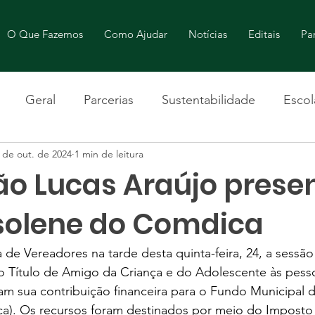
O Que Fazemos
Como Ajudar
Notícias
Editais
Par
Geral
Parcerias
Sustentabilidade
Escol
 de out. de 2024
1 min de leitura
o Lucas Araújo prese
solene do Comdica
de Vereadores na tarde desta quinta-feira, 24, a sessão
Título de Amigo da Criança e do Adolescente às pessoa
aram sua contribuição financeira para o Fundo Municipal 
a). Os recursos foram destinados por meio do Imposto