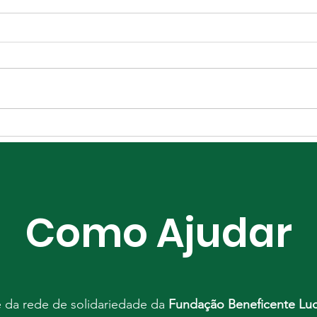
Rot
Construir pontes a partir
do diálogo
Como Ajudar
e da rede de solidariedade da
Fundação Beneficente Luc