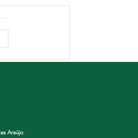
ina que faz bem
as Araújo
.