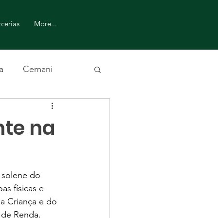
cerias
More...
a
Cemani
nte na
 solene do 
s físicas e 
da Criança e do 
 de Renda.