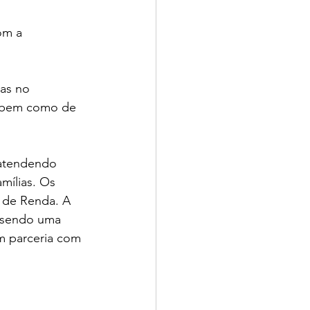
om a 
as no 
, bem como de 
 atendendo 
mílias. Os 
 de Renda. A 
, sendo uma 
m parceria com 