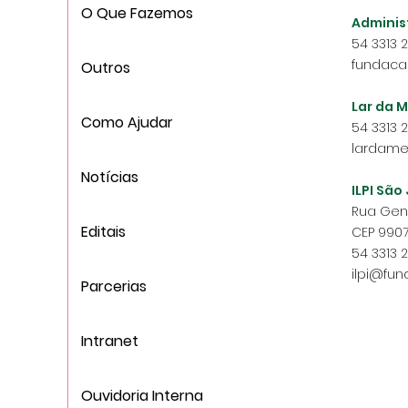
O Que Fazemos
Adminis
54 3313 
fundaca
Outros
Lar da M
Como Ajudar
54 3313 
lardame
Notícias
ILPI São
Rua Gene
Editais
CEP 9907
54 3313 2
ilpi@fu
Parcerias
Intranet
Ouvidoria Interna