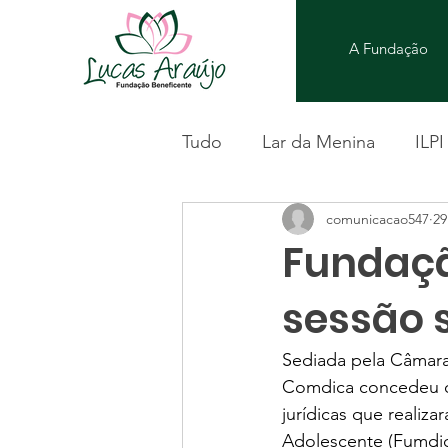
A Fundação
Tudo
Lar da Menina
ILPI
comunicacao547
29
Fundaçã
sessão 
Sediada pela Câmara 
Comdica concedeu o 
jurídicas que realiz
Adolescente (Fumdic