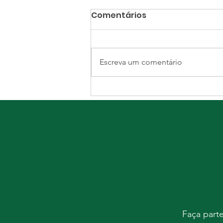
Comentários
Escreva um comentário
Fundação Beneficente
Lucas Araújo promove
encontro com
vereadores
Faça part