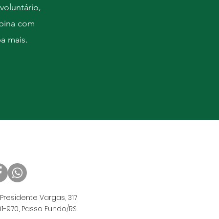
voluntário,
mbina com
ba mais.
Presidente Vargas, 317
1-970, Passo Fundo/RS