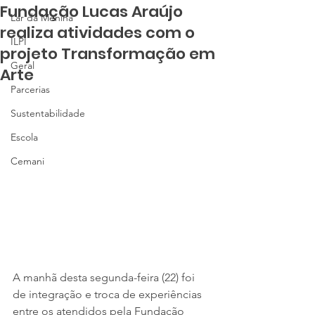
Fundação Lucas Araújo
Lar da Menina
realiza atividades com o
ILPI
projeto Transformação em
Geral
Arte
Parcerias
Sustentabilidade
Escola
Cemani
A manhã desta segunda-feira (22) foi 
de integração e troca de experiências 
entre os atendidos pela Fundação 