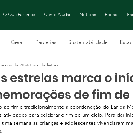
O Que Fazemos
Como Ajudar
Notícias
Editais
Par
Geral
Parcerias
Sustentabilidade
Escol
de nov. de 2024
1 min de leitura
s estrelas marca o iní
emorações de fim de
 ao fim e tradicionalmente a coordenação do Lar da Me
as atividades para celebrar o fim de um ciclo. Para dar iníc
tima semana as crianças e adolescentes vivenciaram ma
. 