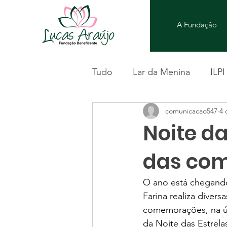
A Fundação
Tudo
Lar da Menina
ILPI
comunicacao547
4 
Noite da
das com
O ano está chegando
Farina realiza divers
comemorações, na úl
da Noite das Estrelas