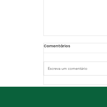
Comentários
Escreva um comentário
Fundação Beneficente
Lucas Araújo promove
encontro com
vereadores