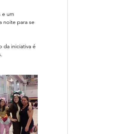
s e um 
 noite para se 
da iniciativa é 
s.