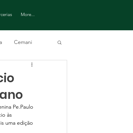
cerias
More...
a
Cemani
cio
 ano
nina Pe.Paulo 
io às 
is uma edição 