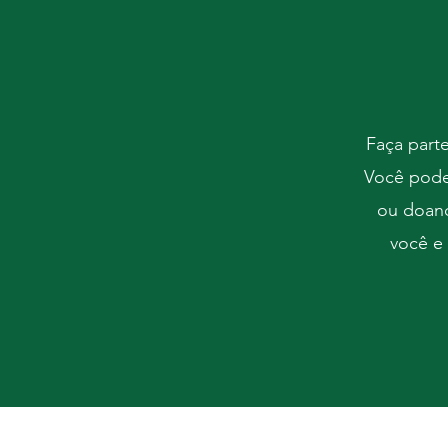
Faça part
Você pode 
ou doand
você e 