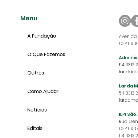
Menu
A Fundação
Avenida 
CEP 9900
O Que Fazemos
Adminis
54 3313 
fundaca
Outros
Lar da M
Como Ajudar
54 3313 
lardame
Notícias
ILPI São
Rua Gene
Editais
CEP 9907
54 3313 2