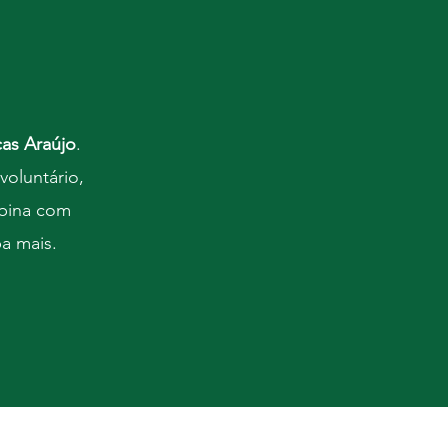
as Araújo
.
voluntário,
mbina com
ba mais.