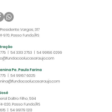
Presidente Vargas, 317
1-970, Passo Fundo/RS
tração
2775 | 54 3313 2753 | 54 99166 0299
o@fundacaolucasaraujo.com
enina Pe. Paulo Farina
2775 | 54 99167 6025
nina@fundacaolucasaraujo.com
 José
ral Daltro Filho, 594
4-020, Passo Fundo/RS
615 | 54 99179 1213