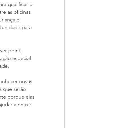
a qualificar o 
e as oficinas 
riança e 
tunidade para 
er point, 
ação especial 
ade.
onhecer novas 
s que serão 
te porque elas 
judar a entrar 