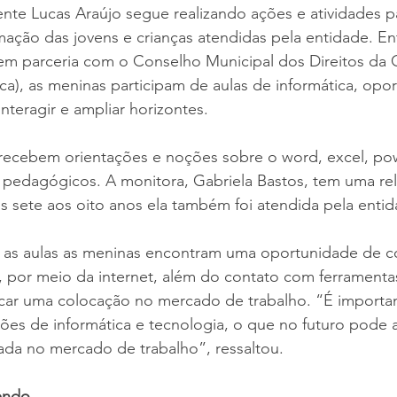
te Lucas Araújo segue realizando ações e atividades par
ação das jovens e crianças atendidas pela entidade. Entr
em parceria com o Conselho Municipal dos Direitos da C
), as meninas participam de aulas de informática, opor
teragir e ampliar horizontes.
 recebem orientações e noções sobre o word, excel, pow
 pedagógicos. A monitora, Gabriela Bastos, tem uma rel
 sete aos oito anos ela também foi atendida pela entid
m as aulas as meninas encontram uma oportunidade de c
s, por meio da internet, além do contato com ferramenta
scar uma colocação no mercado de trabalho. “É importan
ões de informática e tecnologia, o que no futuro pode a
ada no mercado de trabalho”, ressaltou.
endo