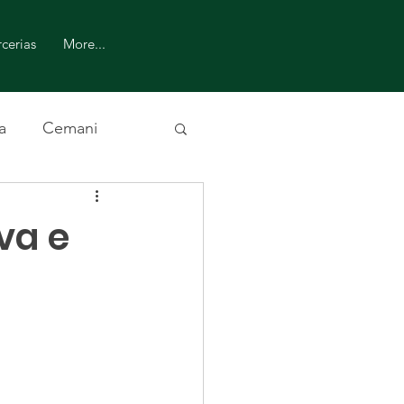
cerias
More...
a
Cemani
va e
o