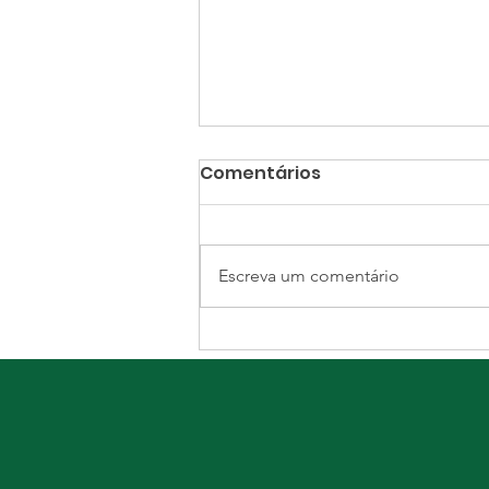
Comentários
Escreva um comentário
Um Festival repleto de
alegria e partilha