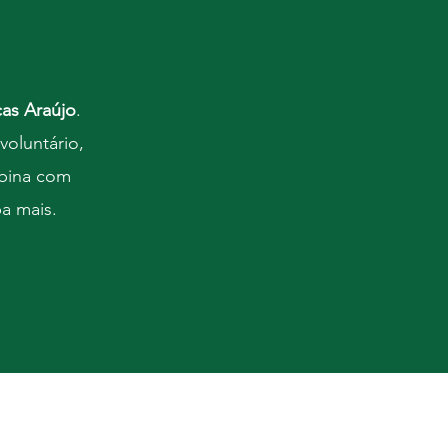
as Araújo
.
voluntário,
mbina com
ba mais.