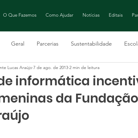
O Que Fazemos
Como Ajudar
Notícias
Editais
Par
Geral
Parcerias
Sustentabilidade
Escol
nte Lucas Araújo
7 de ago. de 2013
2 min de leitura
de informática incenti
 meninas da Fundaçã
raújo