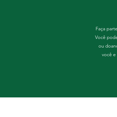
Faça part
Você pode 
ou doand
você e 