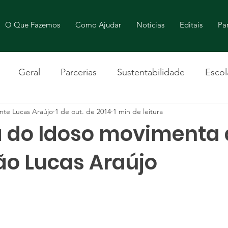
O Que Fazemos
Como Ajudar
Notícias
Editais
Par
Geral
Parcerias
Sustentabilidade
Escol
nte Lucas Araújo
1 de out. de 2014
1 min de leitura
do Idoso movimenta 
o Lucas Araújo