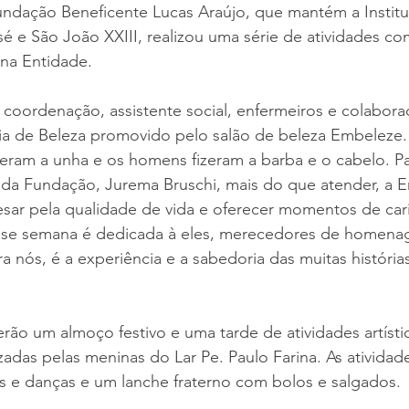
undação Beneficente Lucas Araújo, que mantém a Instit
 e São João XXIII, realizou uma série de atividades co
 na Entidade.
oordenação, assistente social, enfermeiros e colabora
ia de Beleza promovido pelo salão de beleza Embeleze.
zeram a unha e os homens fizeram a barba e o cabelo. Pa
da Fundação, Jurema Bruschi, mais do que atender, a E
esar pela qualidade de vida e oferecer momentos de car
sse semana é dedicada à eles, merecedores de homenag
ra nós, é a experiência e a sabedoria das muitas históri
terão um almoço festivo e uma tarde de atividades artísti
das pelas meninas do Lar Pe. Paulo Farina. As ativida
 e danças e um lanche fraterno com bolos e salgados.